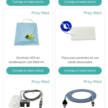
Consiga el mejor precio
Consiga el mejor precio
10ft TPU
del miembro de la succión
del pecho
Electrodo AED de
Placa para pacientes de uso
desfibrilación Zoll 8900-0402
adulto desechable
8900-0810-01 Para adultos y
Bipolar/Monopolar con cable
Consiga el mejor precio
Consiga el mejor precio
niños