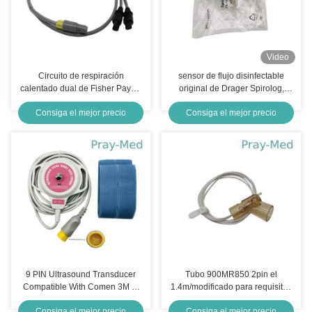
Video
Circuito de respiración
sensor de flujo disinfectable
calentado dual de Fisher Paykel
original de Drager Spirolog,
Temperature Probe For RT
5pcs/box 8403735
Consiga el mejor precio
Consiga el mejor precio
Resies
9 PIN Ultrasound Transducer
Tubo 900MR850 2pin el
Compatible With Comen 3M el
1.4m/modificado para requisitos
10ft Gray Cable
particulares de GB2626-2006
Consiga el mejor precio
Consiga el mejor precio