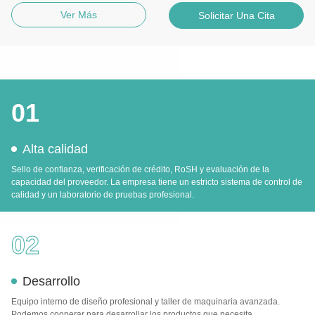
Ver Más
Solicitar Una Cita
01
Alta calidad
Sello de confianza, verificación de crédito, RoSH y evaluación de la
capacidad del proveedor. La empresa tiene un estricto sistema de control de
calidad y un laboratorio de pruebas profesional.
02
Desarrollo
Equipo interno de diseño profesional y taller de maquinaria avanzada.
Podemos cooperar para desarrollar los productos que necesita.