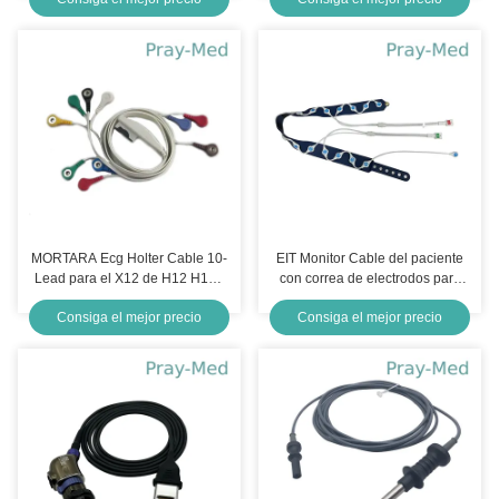
Fisher Paykel Heater Wire With
MORTARA Ecg Holter Cable 10-
EIT Monitor Cable del paciente
Lead para el X12 de H12 H12+
con correa de electrodos para
9293-017-51
PulmoVista 500 Drager S M L
Consiga el mejor precio
Consiga el mejor precio
XL tamaño