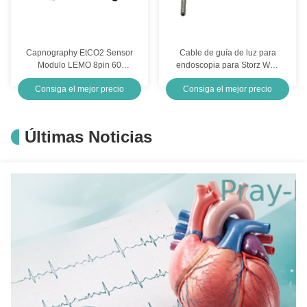
Capnography EtCO2 Sensor
Cable de guía de luz para
Modulo LEMO 8pin 60
endoscopia para Storz Wolf
grados BA210 Gris chaqueta
Olympus Fuente de luz
Consiga el mejor precio
Consiga el mejor precio
de TPU
WA03300A 2.5M
Últimas Noticias