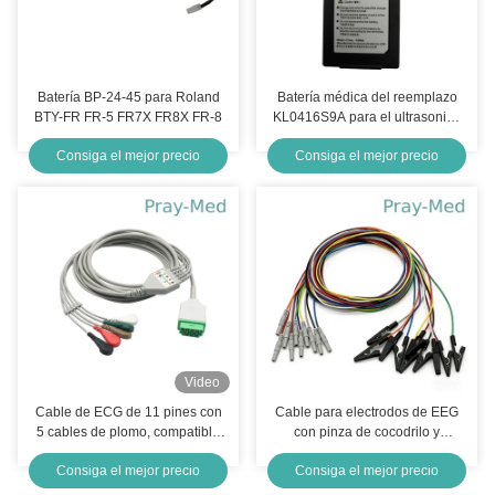
Batería BP-24-45 para Roland
Batería médica del reemplazo
BTY-FR FR-5 FR7X FR8X FR-8
KL0416S9A para el ultrasonido
portátil de SonoScape S7 S8 S9
Consiga el mejor precio
Consiga el mejor precio
A5
Video
Cable de ECG de 11 pines con
Cable para electrodos de EEG
5 cables de plomo, compatible
con pinza de cocodrilo y
con cables de plomo de ECG
conector hembra de 1,5 mm
Consiga el mejor precio
Consiga el mejor precio
AHA / IEC, Snap & Clip