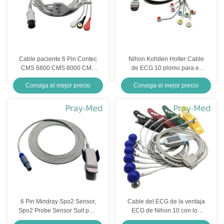
Cable paciente 6 Pin Contec
Nihon Kohden Holter Cable
CMS 6800 CMS 8000 CMS
de ECG 10 plomo para el
9000 del ISO ECG
grabador RAC-2512 1m
Consiga el mejor precio
Consiga el mejor precio
chaqueta TPU
6 Pin Mindray Spo2 Sensor,
Cable del ECG de la ventaja
Spo2 Probe Sensor Suit para
ECG de Nihon 10 con los
PM9000 / 8000 Cables 3m /
electrodos de la abrazadera