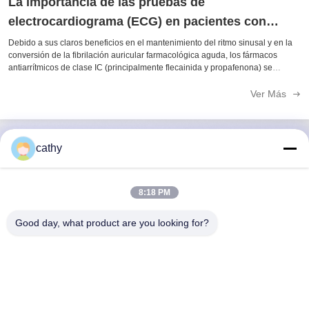
La importancia de las pruebas de
electrocardiograma (ECG) en pacientes con
fibrilación auricular que utilizan fármacos
Debido a sus claros beneficios en el mantenimiento del ritmo sinusal y en la
conversión de la fibrilación auricular farmacológica aguda, los fármacos
antiarrítmicos de clase IC
antiarrítmicos de clase IC (principalmente flecainida y propafenona) se
utilizan cada vez más para el control del ritmo en pacientes con fibrilación ...
Ver Más
cathy
Contacto rápido
8:18 PM
Dirección
Good day, what product are you looking for?
Cuarto y quinto piso, Edificio 3, 19, calle North Danzi, calle
Kengzi, distrito de Pingshan, Shenzhen, China.
Teléfono
86-755- 23247478