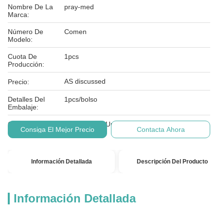
Nombre De La
pray-med
Marca:
Número De
Comen
Modelo:
Cuota De
1pcs
Producción:
AS discussed
Precio:
Detalles Del
1pcs/bolso
Embalaje:
Condiciones De
T/T, Western Union
Consiga El Mejor Precio
Contacta Ahora
Pago:
Información Detallada
Descripción Del Producto
Información Detallada