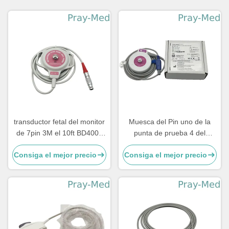
transductor fetal del monitor
Muesca del Pin uno de la
de 7pin 3M el 10ft BD4000
punta de prueba 4 del
US1 con la punta de prueba
transductor del ultrasonido
Consiga el mejor precio
Consiga el mejor precio
de los E.E.U.U. FHR
de la cadencia II Anke
ASF030 de Edan