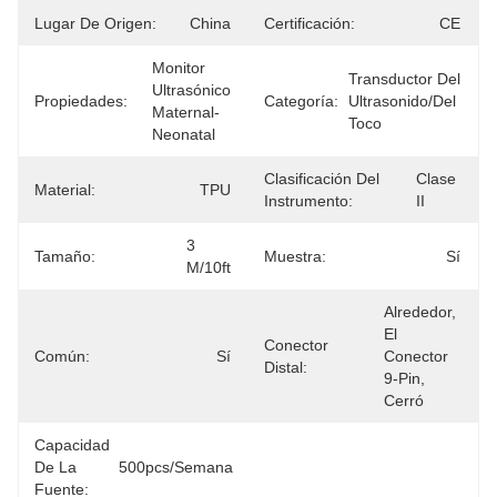
Lugar De Origen:
China
Certificación:
CE
Monitor 
Transductor Del 
Ultrasónico 
Propiedades:
Categoría:
Ultrasonido/del 
Maternal-
Toco
Neonatal
Clasificación Del
Clase 
Material:
TPU
Instrumento:
II
3 
Tamaño:
Muestra:
Sí
M/10ft
Alrededor, 
El 
Conector
Común:
Sí
Conector 
Distal:
9-Pin, 
Cerró
Capacidad
De La
500pcs/semana
Fuente: