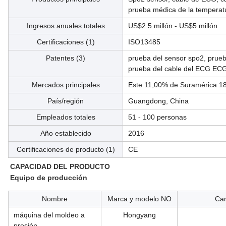
prueba médica de la temperat
Ingresos anuales totales
US$2.5 millón - US$5 millón
Certificaciones (1)
ISO13485
Patentes (3)
prueba del sensor spo2, prueb
prueba del cable del ECG EC
Mercados principales
Este 11,00% de Suramérica 18
País/región
Guangdong, China
Empleados totales
51 - 100 personas
Año establecido
2016
Certificaciones de producto (1)
CE
CAPACIDAD DEL PRODUCTO
Equipo de producción
Nombre
Marca y modelo NO
Can
máquina del moldeo a
Hongyang
presión