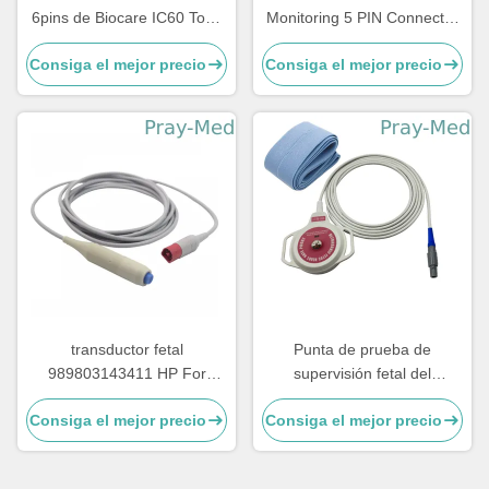
6pins de Biocare IC60 Toco
Monitoring 5 PIN Connector
Ultrasound Transducer 3M
For BD4000XS
Consiga el mejor precio
Consiga el mejor precio
transductor fetal
Punta de prueba de
989803143411 HP For
supervisión fetal del
Avalon FM del monitor del
transductor de Edan F2
Consiga el mejor precio
Consiga el mejor precio
conector 8pin
Ulstrasound con garantía de
1 año