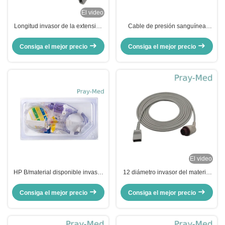
El video
Longitud invasor de la extensión
Cable de presión sanguínea
los 2.7m del cable IBP de la
invasivo con transductor Ibp
presión arterial del Pin de Biolight
Consiga el mejor precio
Consiga el mejor precio
A8 4
El video
HP B/material disponible invasor
12 diámetro invasor del material
del transductor TPU de la presión
4.0m m del cable del cable TPU
arterial de Broun IBP
de la presión arterial del Pin
Consiga el mejor precio
Consiga el mejor precio