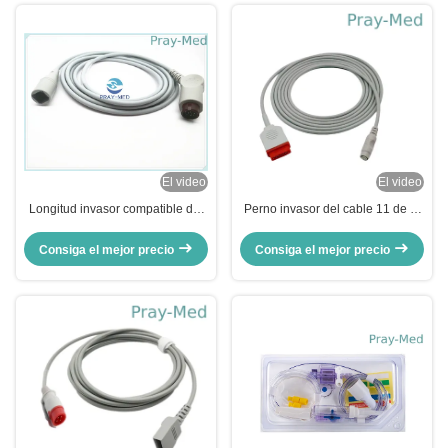
El video
El video
Longitud invasor compatible del
Perno invasor del cable 11 de la
conector pin los 2.7m del cable
presión arterial del adaptador de
12 de la presión arterial de
GE IBP para la rociada 2500
Consiga el mejor precio
Consiga el mejor precio
Mindray
2000 5000 4000