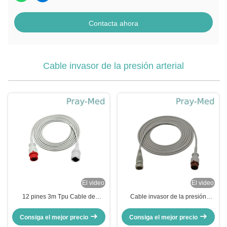
Contacta ahora
Cable invasor de la presión arterial
El video
El video
12 pines 3m Tpu Cable de
Cable invasor de la presión
presión arterial invasivo
arterial de Mindray T5, diámetro
Compatible para Ph
del cable 4m m de HP IBP
Consiga el mejor precio
Consiga el mejor precio