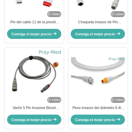
El video
El video
Pin del cable 11 de la presión
Chaqueta invasor de Pin
arterial del lado del transductor
Connector Grey 3M TPU del
de Utah con el conector rojo
cable 12 de la presión arterial de
Consiga el mejor precio
Consiga el mejor precio
Comen IBP
El video
El video
Varón 5 Pin Invasive Blood
Peso invasor del diámetro 0.4lb
Pressure Cable de IBP al
del cable del cable 4.0m m de la
transductor del argón
presión arterial de
Consiga el mejor precio
Consiga el mejor precio