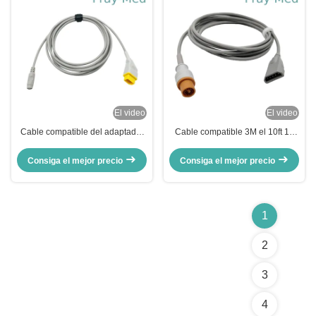
El video
El video
Cable compatible del adaptador
Cable compatible 3M el 10ft 12
de Nihon Kohden IBP al Pin del
Pin Connector de Fukuda Denshi
transductor 14 de B Bruan
IBP
Consiga el mejor precio
Consiga el mejor precio
1
2
3
4