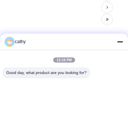
cathy
Contacto rápido
12:16 PM
Dirección
Good day, what product are you looking for?
Cuarto y quinto piso, Edificio 3, 19, calle North Danzi, calle
Kengzi, distrito de Pingshan, Shenzhen, China.
Teléfono
86-755- 23247478
El correo electrónico
info@pray-med.com