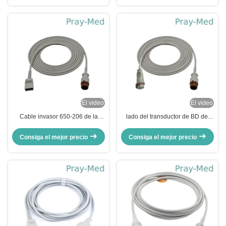
El video
El video
Cable invasor 650-206 de la
lado del transductor de BD del
presión arterial del perno de HP
cable de la presión arterial de la
12 con el dinar 2,0 de Utah
longitud de los 2.7m con garantía
Consiga el mejor precio
Consiga el mejor precio
de 6 meses