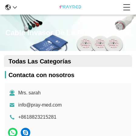
Cable Invasor De La Presión Arterial
Todas Las Categorías
Contacta con nosotros
Mrs. sarah
info@pray-med.com
+8618823215281