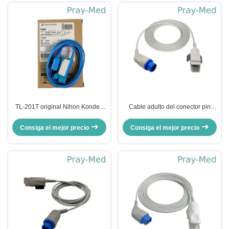
TL-201T original Nihon Konden
Cable adulto del conector pin
P225F Clip de dedos para
TPU 3M del sensor 12 del finger
adultos SpO2 Sensor TPU azul
Spo2 de Kontron 7138
Consiga el mejor precio
Consiga el mejor precio