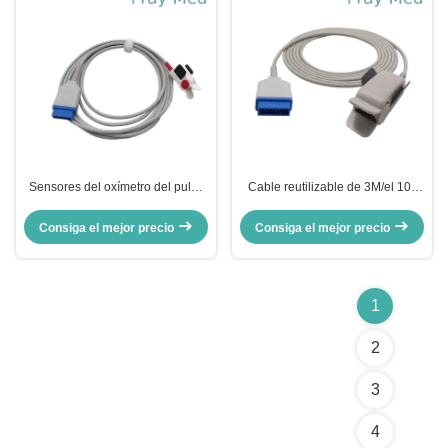
Sensores del oxímetro del pulso
Cable reutilizable de 3M/el 10ft
de GE Marquette , puntas de
del conector pin de los sensores
prueba médicas del buey del
Spo2 11 de GE Marqutte OXI
Consiga el mejor precio
Consiga el mejor precio
pulso de
1
2
3
4