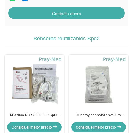
Contacta ahora
Sensores reutilizables Spo2
M-asimo RD SET DCI-P SpO2
Mindray neonatal envoltura
Sensor de clips de dedos
sensor Spo2 patrones delfines
reutilizables para niños 4051
115-050154-00 518BLH
Consiga el mejor precio
Consiga el mejor precio