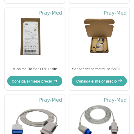
M-asimo Rd Set YI Multisite
Sensor del cortocircuito SpO2 del
Reutilizable Sensor Spo2 TPU
sitio D-YS de OXI-P/I OXI-
0,9m 4054
A/N/chaqueta multi de la punta de
Consiga el mejor precio
Consiga el mejor precio
prueba TPU