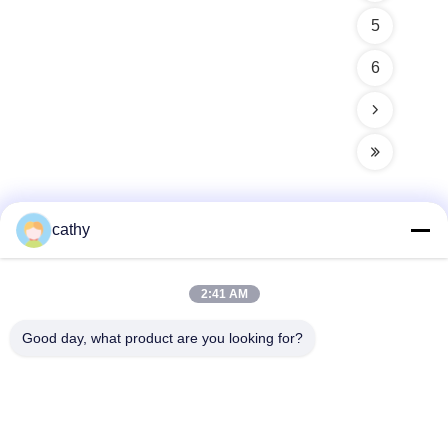
5
6
cathy
Contacto rápido
2:41 AM
Dirección
Good day, what product are you looking for?
Cuarto y quinto piso, Edificio 3, 19, calle North Danzi, calle
Kengzi, distrito de Pingshan, Shenzhen, China.
Teléfono
86-755- 23247478