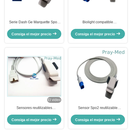
Serie Dash Ge Marquette Spo2
Biolight compatible
Sensor OXI módulo 11 conector
M9500/m8500/sensores
de pin 3m / 10 pies
reutilizables adultos spo2 de
Consiga el mejor precio
Consiga el mejor precio
M7000 12pin sonda con 3M
El video
Sensores reutilizables
Sensor Spo2 reutilizable
compatibles Spo2 7 Pin Pulse
compatible con el chip PH 8 pin
Oximeter Sensor del MEK
M1196A USA TE
Consiga el mejor precio
Consiga el mejor precio