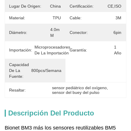
Lugar De Origen:
China
Certificación:
CE,ISO
Material:
TPU
Cable:
3M
4.0m 
Diámetro:
Conector:
6pin
M
Microprocesadores 
1 
Importación:
Garantía:
De La Importación
Año
Capacidad
De La
800pcs/semana
Fuente:
sensor pediátrico del oxígeno
, 
Resaltar:
sensor del buey del pulso
Descripción Del Producto
Bionet BM3 más los sensores reutilizables BM5