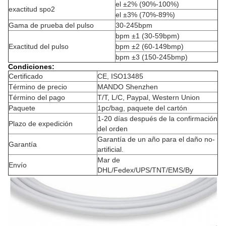
el ±2% (90%-100%)
exactitud spo2
el ±3% (70%-89%)
Gama de prueba del pulso
30-245bpm
bpm ±1 (30-59bpm)
Exactitud del pulso
bpm ±2 (60-149bmp)
bpm ±3 (150-245bmp)
Condiciones:
Certificado
CE, ISO13485
Término de precio
MANDO Shenzhen
Término del pago
T/T, L/C, Paypal, Western Union
Paquete
1pc/bag, paquete del cartón
1-20 días después de la confirmación
Plazo de expedición
del orden
Garantía de un año para el daño no-
Garantía
artificial.
Mar de
Envío
DHL/Fedex/UPS/TNT/EMS/By