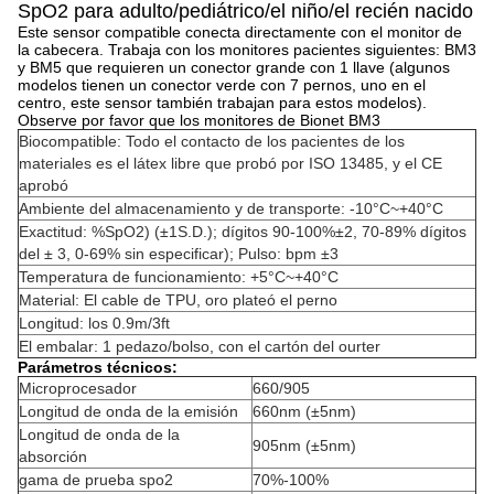
SpO2 para adulto/pediátrico/el niño/el recién nacido
Este sensor compatible conecta directamente con el monitor de
la cabecera. Trabaja con los monitores pacientes siguientes: BM3
y BM5 que requieren un conector grande con 1 llave (algunos
modelos tienen un conector verde con 7 pernos, uno en el
centro, este sensor también trabajan para estos modelos).
Observe por favor que los monitores de Bionet BM3
Biocompatible: Todo el contacto de los pacientes de los
materiales es el látex libre que probó por ISO 13485, y el CE
aprobó
Ambiente del almacenamiento y de transporte: -10°C~+40°C
Exactitud: %SpO2) (±1S.D.); dígitos 90-100%±2, 70-89% dígitos
del ± 3, 0-69% sin especificar); Pulso: bpm ±3
Temperatura de funcionamiento: +5°C~+40°C
Material: El cable de TPU, oro plateó el perno
Longitud: los 0.9m/3ft
El embalar: 1 pedazo/bolso, con el cartón del ourter
Parámetros técnicos:
Microprocesador
660/905
Longitud de onda de la emisión
660nm (±5nm)
Longitud de onda de la
905nm (±5nm)
absorción
gama de prueba spo2
70%-100%