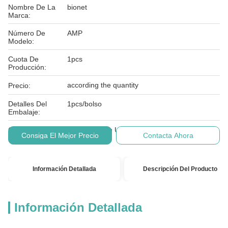
Nombre De La
bionet
Marca:
Número De
AMP
Modelo:
Cuota De
1pcs
Producción:
according the quantity
Precio:
Detalles Del
1pcs/bolso
Embalaje:
Condiciones De
T / T, Western Union, MoneyGram
Consiga El Mejor Precio
Contacta Ahora
Pago:
Información Detallada
Descripción Del Producto
Información Detallada