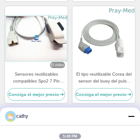
El video
Sensores reutilizables
El tipo reutilizable Corea del
compatibles Spo2 7 Pin
sensor del buey del pulso
Pulse Oximeter Sensor del
del Pin de Nihon Kohden 14
Consiga el mejor precio
Consiga el mejor precio
MEK
salta el diámetro de 4.0m m
cathy
Contacto rápido
5:49 PM