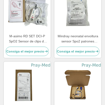
M-asimo RD SET DCI-P
Mindray neonatal envoltura
SpO2 Sensor de clips de
sensor Spo2 patrones
dedos reutilizables para
delfines 115-050154-00
Consiga el mejor precio
Consiga el mejor precio
niños 4051
518BLH