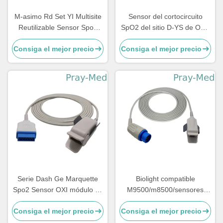
M-asimo Rd Set YI Multisite
Sensor del cortocircuito
Reutilizable Sensor Spo2
SpO2 del sitio D-YS de OXI-
TPU 0,9m 4054
P/I OXI-A/N/chaqueta multi
Consiga el mejor precio
Consiga el mejor precio
de la punta de prueba TPU
Serie Dash Ge Marquette
Biolight compatible
Spo2 Sensor OXI módulo 11
M9500/m8500/sensores
conector de pin 3m / 10 pies
reutilizables adultos spo2 de
Consiga el mejor precio
Consiga el mejor precio
M7000 12pin sonda con 3M