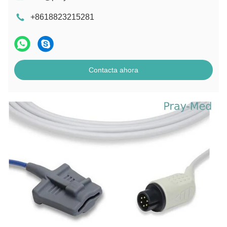
+8618823215281
Contacta ahora