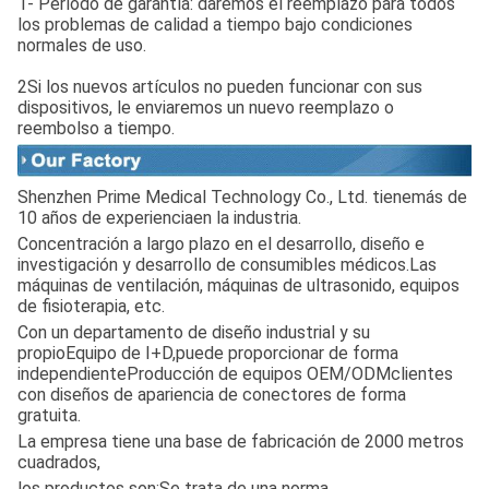
1- Período de garantía: daremos el reemplazo para todos
los problemas de calidad a tiempo bajo condiciones
normales de uso.
2Si los nuevos artículos no pueden funcionar con sus
dispositivos, le enviaremos un nuevo reemplazo o
reembolso a tiempo.
Shenzhen Prime Medical Technology Co., Ltd. tiene
más de
10 años de experiencia
en la industria.
Concentración a largo plazo en el desarrollo, diseño e
investigación y desarrollo de consumibles médicos.Las
máquinas de ventilación, máquinas de ultrasonido, equipos
de fisioterapia, etc.
Con un departamento de diseño industrial y su
propio
Equipo de I+D,
puede proporcionar de forma
independiente
Producción de equipos OEM/ODM
clientes
con diseños de apariencia de conectores de forma
gratuita.
La empresa tiene una base de fabricación de 2000 metros
cuadrados,
los productos son:
Se trata de una norma