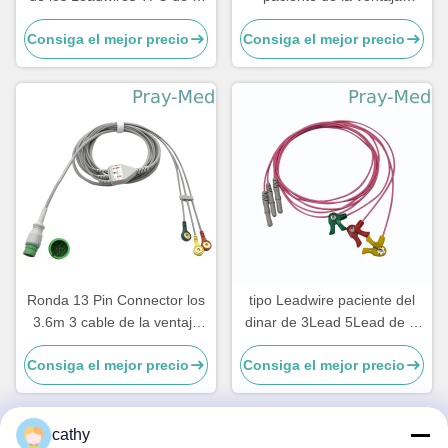
ventaja ECG de Mindray
M1971A ECG con la
Consiga el mejor precio
Consiga el mejor precio
EL6501B 5
chaqueta del clip TPU
Ronda 13 Pin Connector los
tipo Leadwire paciente del
3.6m 3 cable de la ventaja
dinar de 3Lead 5Lead de la
ECG para Mediana D500
chaqueta del cable TPU del
Consiga el mejor precio
Consiga el mejor precio
IEC AHA ECG
cathy