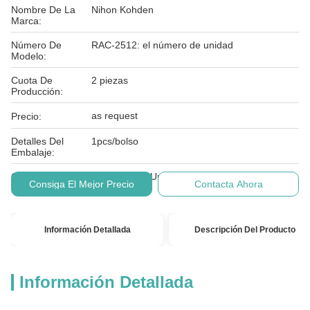
Nombre De La
Nihon Kohden
Marca:
Número De
RAC-2512: el número de unidad
Modelo:
Cuota De
2 piezas
Producción:
as request
Precio:
Detalles Del
1pcs/bolso
Embalaje:
Condiciones De
T/T, Western Union,
Consiga El Mejor Precio
Contacta Ahora
Pago:
Información Detallada
Descripción Del Producto
Información Detallada