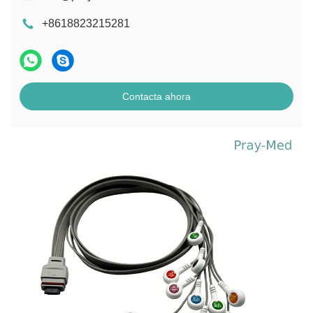
+8618823215281
Contacta ahora