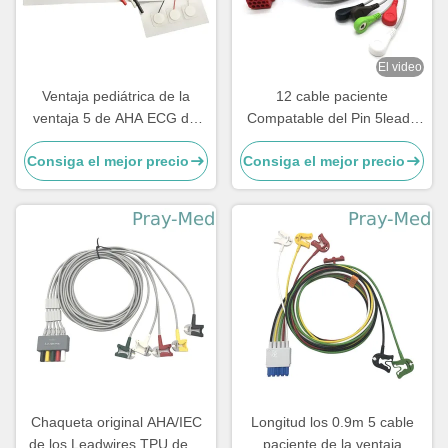
El video
Ventaja pediátrica de la
12 cable paciente
ventaja 5 de AHA ECG del
Compatable del Pin 5leads
electrodo del recién nacido
ECG con Bionet BM5 BM7
Consiga el mejor precio
Consiga el mejor precio
disponible del cable 3
Chaqueta original AHA/IEC
Longitud los 0.9m 5 cable
de los Leadwires TPU de la
paciente de la ventaja