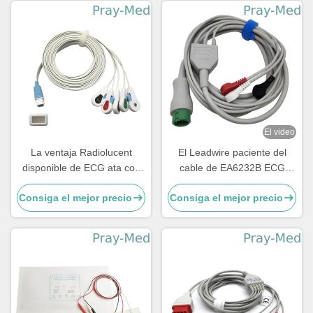
El video
La ventaja Radiolucent
El Leadwire paciente del
disponible de ECG ata con
cable de EA6232B ECG
alambre el clip Covidien
directo conecta con el
Consiga el mejor precio
Consiga el mejor precio
compatible de 5 ventajas
extremo rápido