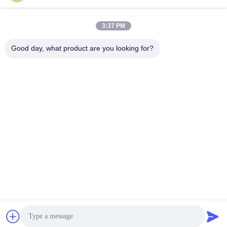
Contacto rápido
3:37 PM
Dirección
Good day, what product are you looking for?
Cuarto y quinto piso, Edificio 3, 19, calle North Danzi, calle
Kengzi, distrito de Pingshan, Shenzhen, China.
Teléfono
86-755- 23247478
El correo electrónico
info@pray-med.com
Política de privacidad
|
Mapa del Sitio
| China buena calidad
Sensor disponible Spo2 Proveedor. Derecho de autor 2017-2026
Shenzhen Pray-med Technology Co.,Ltd . Todos los derechos
reservados.