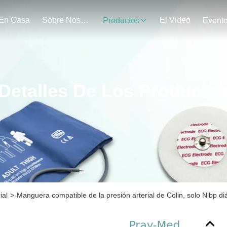
En Casa
Sobre Nosotros
El Video
Productos
Event
Detalles De Los Producto
ial
>
Manguera compatible de la presión arterial de Colin, solo Nibp