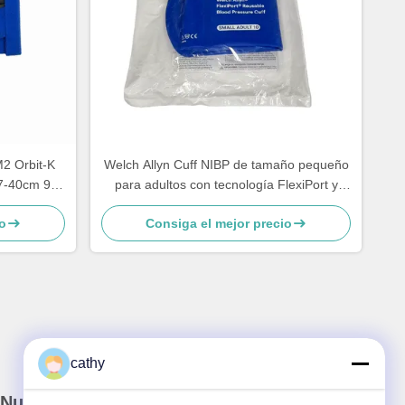
2 Orbit-K
Welch Allyn Cuff NIBP de tamaño pequeño
27-40cm 98-
para adultos con tecnología FlexiPort y
construcción reutilizable
o
Consiga el mejor precio
cathy
Nuestro boletín