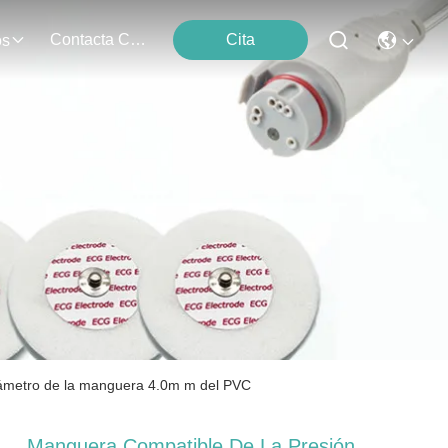
Contacta Con Nosotros
Cita
os
s
 diámetro de la manguera 4.0m m del PVC
Manguera Compatible De La Presión