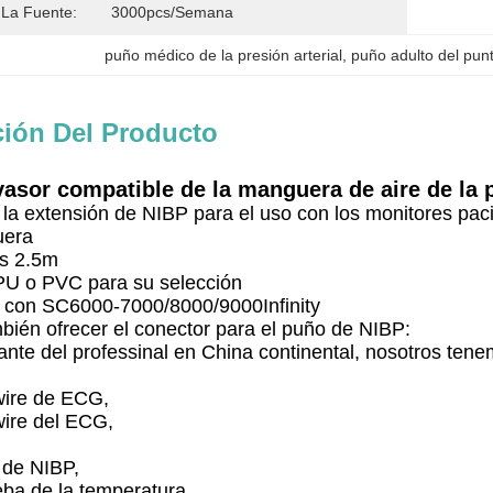
La Fuente:
3000pcs/semana
puño médico de la presión arterial
, 
puño adulto del punt
ción Del Producto
asor compatible de la manguera de aire de la p
a extensión de NIBP para el uso con los monitores paci
uera
os 2.5m
TPU o PVC para su selección
 con SC6000-7000/8000/9000Infinity
ién ofrecer el conector para el puño de NIBP:
nte del professinal en China continental, nosotros tene
wire de ECG,
wire del ECG,
,
 de NIBP,
ba de la temperatura,