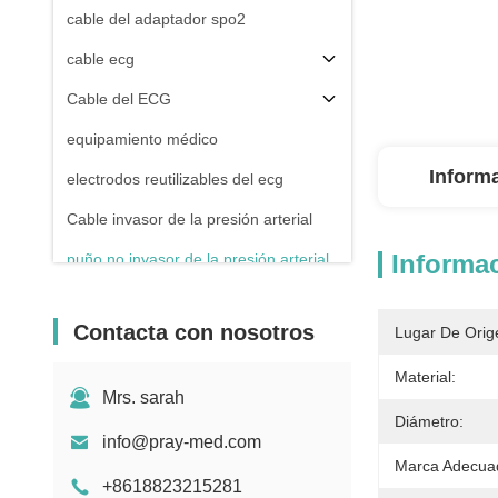
cable del adaptador spo2
cable ecg
Cable del ECG
equipamiento médico
Inform
electrodos reutilizables del ecg
Cable invasor de la presión arterial
Informac
puño no invasor de la presión arterial
Accesorios del equipo de
Electrosurgical
Contacta con nosotros
Lugar De Orig
Soporte del monitor paciente
Material:
Mrs. sarah
Diámetro:
info@pray-med.com
Marca Adecua
+8618823215281