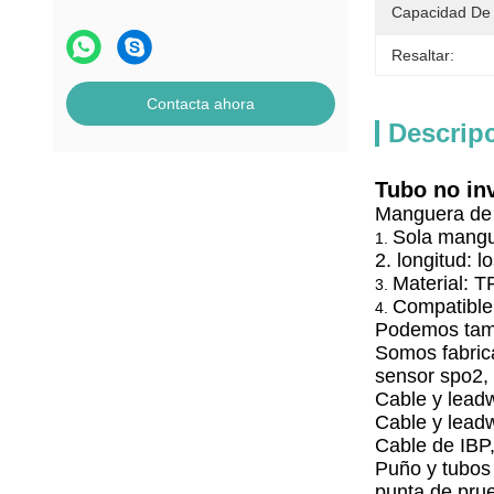
Capacidad De 
Resaltar:
Contacta ahora
Descrip
Tubo no inv
Manguera de l
Sola mang
1.
2. longitud: l
Material: 
3.
Compatible
4.
Podemos tamb
Somos fabrica
sensor spo2,
Cable y lead
Cable y lead
Cable de IBP
Puño y tubos
punta de prue