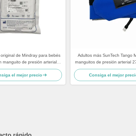
original de Mindray para bebés
Adultos más SunTech Tango M
 manguito de presión arterial
manguitos de presión arterial 
CM1201 reutilizable
0061-05
siga el mejor precio
Consiga el mejor preci
acto rápido