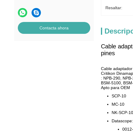
Resaltar:
Contacta ahora
Descrip
Cable adapt
pines
Cable adaptador 
Critikon Dinamap
: NPB-290, NPB-
BSM-5100, BSM-4
Apto para OEM
SCP-10
MC-10
NK-SCP-1
Datascope:
0012