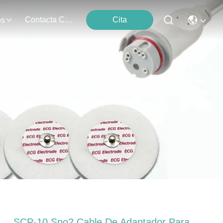
Contacta Con Nosotros
Cita
os
s
SCP-10 Spo2 Cable De Adaptador Para