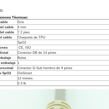
31
aciones Técnicas:
cable
Gris
el cable
4 mm
del cable
7.2 pies
el cable
Chaqueta de TPU
SpO2
iones
CE, ISO
istal
Conector DB de 14 pines
mbalaje
Bolsa
 embalaje
1
proximal
Conector D-Sub hembra de 9 pines
a SpO2
OxiSmart
12 meses
0.3 lb