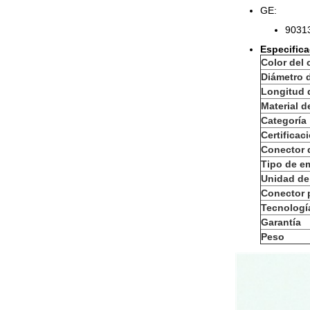
GE:
9031
Especific
Color del 
Diámetro d
Longitud 
Material d
Categoría
Certificac
Conector d
Tipo de e
Unidad de
Conector 
Tecnologí
Garantía
Peso