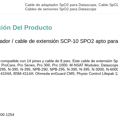
Cable de adaptador SpO2 para Datascope
, 
Cable SpO2
Cables de sensores SpO2 para Datascope
ción Del Producto
ador / cable de extensión SCP-10 SPO2 apto par
compatible con 14 pines y cable de 8 pies. Este cable de extensión Sp
 ProCare, Pro Series, Pro 300, Pro 1000, M-NSAT Modules; Datascope: 
295, N-390, N-395, NPB-290, NPB-295, N-390, N-395, N-3000, N-60
104A, BSM-4114A; Ohmeda enGuard CM5; Physio Control Lifepak 12. P
0
-00-1254