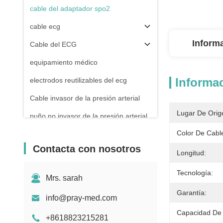
cable del adaptador spo2
cable ecg
Inform
Cable del ECG
equipamiento médico
Informac
electrodos reutilizables del ecg
Cable invasor de la presión arterial
Lugar De Orig
puño no invasor de la presión arterial
Color De Cabl
Accesorios del equipo de
Electrosurgical
Contacta con nosotros
Longitud:
Soporte del monitor paciente
Tecnología:
Mrs. sarah
Garantía:
info@pray-med.com
Capacidad De 
+8618823215281